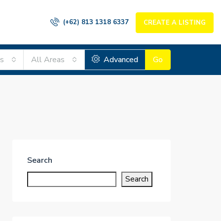
(+62) 813 1318 6337
CREATE A LISTING
es
All Areas
Advanced
Go
Search
Search