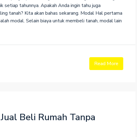
k setiap tahunnya. Apakah Anda ingin tahu juga
ling tanah? Kita akan bahas sekarang. Modal Hal pertama
alah modal. Selain biaya untuk membeli tanah, modal lain
FEATURED
FOR
Read More
Rp3.6K/mo
Marcy Av, Brooklyn, NY 11211,
 Jual Beli Rumah Tanpa