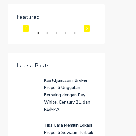
Rp1.6M
Featured
3385 Pan American Dr, Miami, FL 33133, USA
 RENT
FEATURED
FOR SALE
FEATURED
Latest Posts
Rp4.5K/mo
Kostdijual.com: Broker
 USA
Properti Unggulan
Bersaing dengan Ray
White, Century 21, dan
RE/MAX
Tips Cara Memilih Lokasi
Properti Sewaan Terbaik