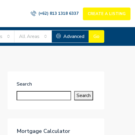
(+62) 813 1318 6337
CREATE A LISTING
es
All Areas
Advanced
Go
Search
Search
Mortgage Calculator