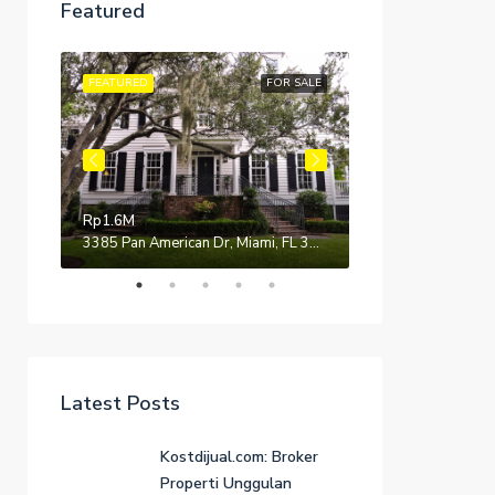
Rp11K/mo
Featured
 SALE
FEATURED
FOR SALE
FEATURED
Rp1.6M
905 Brickell Bay Dr, Miami, FL 33131, USA
3385 Pan American Dr, Miami, FL 33133, USA
Latest Posts
Kostdijual.com: Broker
Properti Unggulan