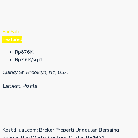
For Sale
Featured
Rp876K
Rp7.6K/sq ft
Quincy St, Brooklyn, NY, USA
Latest Posts
Kostdijual.com: Broker Properti Unggulan Bersaing
dengan Ray White, Century 21, dan RE/MAX