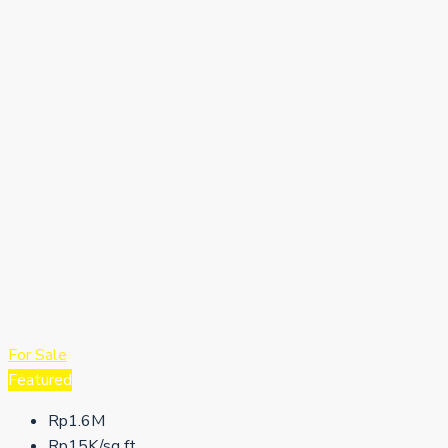
For Sale
Featured
Rp1.6M
Rp15K/sq ft