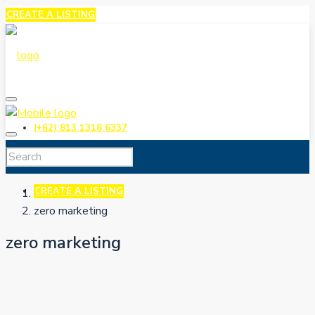
CREATE A LISTING
(+62) 813 1318 6337
CREATE A LISTING
Home
zero marketing
zero marketing