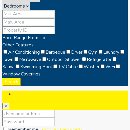
Price Range
From
To
Other Features
Air Conditioning
Barbeque
Dryer
Gym
Laundry
Lawn
Microwave
Outdoor Shower
Refrigerator
Sauna
Swimming Pool
TV Cable
Washer
WiFi
Window Coverings
Search
Login
×
Remember me
Lost your password?