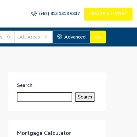
(+62) 813 1318 6337
CREATE A LISTING
es
All Areas
Advanced
Go
Search
Search
Mortgage Calculator